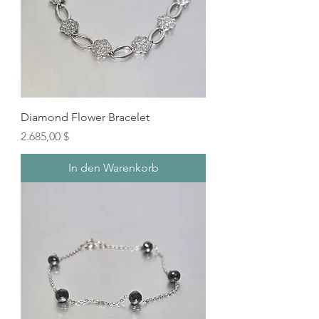
Diamond Flower Bracelet
Preis
2.685,00 $
In den Warenkorb