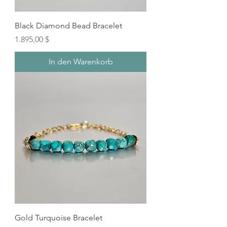
Black Diamond Bead Bracelet
Preis
1.895,00 $
In den Warenkorb
Gold Turquoise Bracelet