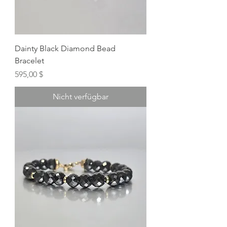
Dainty Black Diamond Bead
Bracelet
Preis
595,00 $
Nicht verfügbar