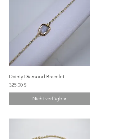
Dainty Diamond Bracelet
Preis
325,00 $
Nicht verfügbar