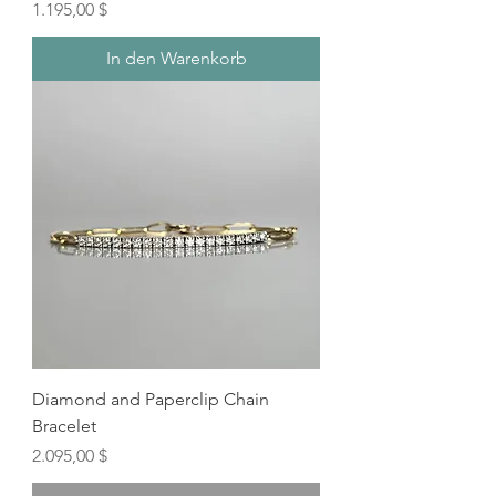
Preis
1.195,00 $
In den Warenkorb
Diamond and Paperclip Chain
Bracelet
Preis
2.095,00 $