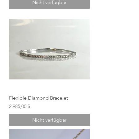
Nicht verfügbar
Flexible Diamond Bracelet
Preis
2.985,00 $
Nicht verfügbar