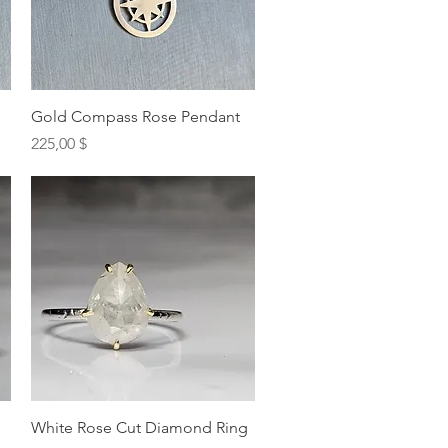
Schnellansicht
Gold Compass Rose Pendant
Preis
225,00 $
Schnellansicht
White Rose Cut Diamond Ring