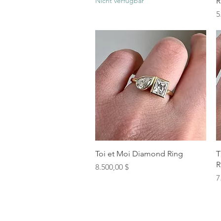
Nicht verfügbar
R
P
5
Schnellansicht
Toi et Moi Diamond Ring
T
R
Preis
8.500,00 $
P
7