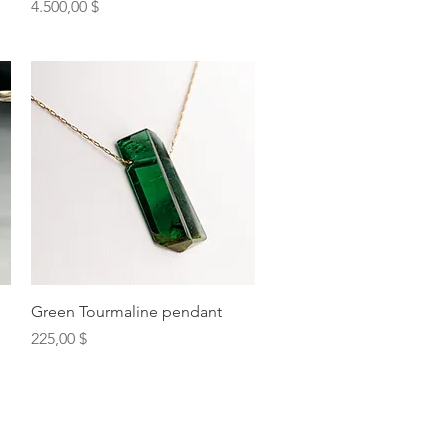
Preis
4.500,00 $
Schnellansicht
Green Tourmaline pendant
Preis
225,00 $