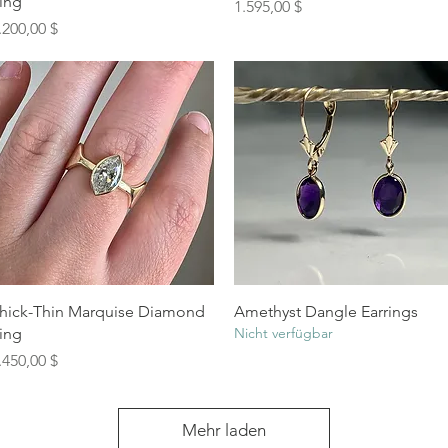
ing
Preis
1.595,00 $
reis
.200,00 $
Schnellansicht
Schnellansicht
hick-Thin Marquise Diamond
Amethyst Dangle Earrings
ing
Nicht verfügbar
reis
.450,00 $
Mehr laden