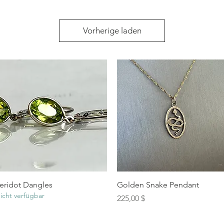
Vorherige laden
Schnellansicht
Schnellansicht
eridot Dangles
Golden Snake Pendant
icht verfügbar
Preis
225,00 $