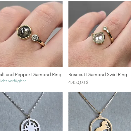
Schnellansicht
Schnellansicht
alt and Pepper Diamond Ring
Rosecut Diamond Swirl Ring
icht verfügbar
Preis
4.450,00 $