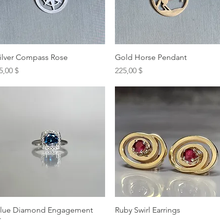
Schnellansicht
Schnellansicht
ilver Compass Rose
Gold Horse Pendant
reis
Preis
5,00 $
225,00 $
Schnellansicht
Schnellansicht
lue Diamond Engagement
Ruby Swirl Earrings