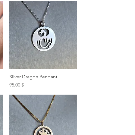
Schnellansicht
Silver Dragon Pendant
Preis
95,00 $