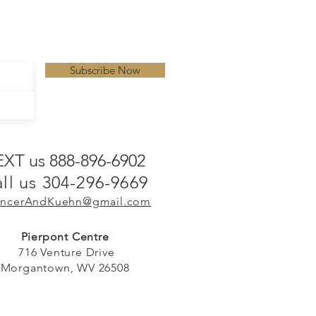
Subscribe Now
EXT us 888-896-6902
ll us 304-296-9669
ncerAndKuehn@gmail.com
Pierpont Centre
716 Venture Drive
Morgantown, WV 26508