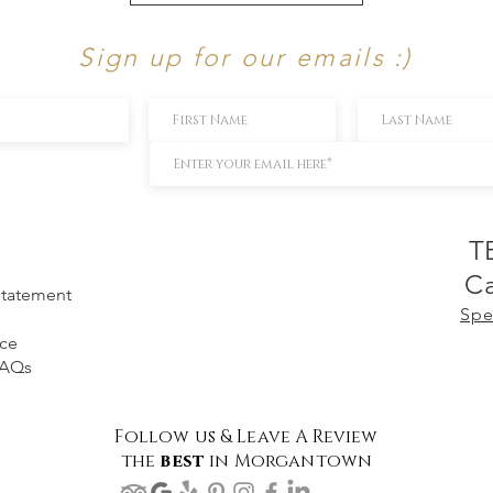
Sign up for our emails :)
T
Ca
 Statement
Spe
ice
FAQs
Follow us & Leave A Review
the
best
in Morgantown