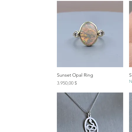
Schnellansicht
Sunset Opal Ring
S
N
Preis
3.950,00 $