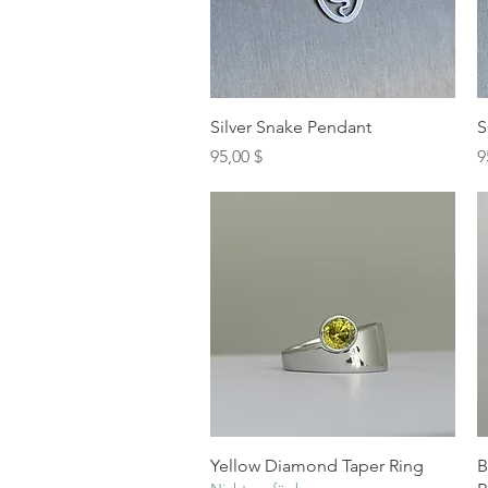
Schnellansicht
Silver Snake Pendant
S
Preis
P
95,00 $
9
Schnellansicht
Yellow Diamond Taper Ring
B